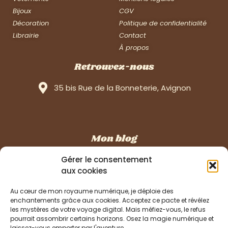
Bijoux
CGV
Décoration
Politique de confidentialité
Librairie
Contact
À propos
Retrouvez-nous
35 bis Rue de la Bonneterie, Avignon
Mon blog
À la manière d’un journal de bord …
Gérer le consentement
aux cookies
Au cœur de mon royaume numérique, je déploie des
Ma lettre d’information
enchantements grâce aux cookies. Acceptez ce pacte et révélez
les mystères de votre voyage digital. Mais méfiez-vous, le refus
pourrait assombrir certains horizons. Osez la magie numérique et
Recevez en exclusivité les dates des festivals, des
laissez-vous emporter par l'aventure.