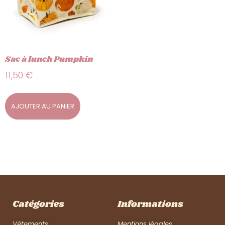
Sac à lunch Pumpkin
11,50
€
AJOUTER AU PANIER
Catégories
Informations
Vêtements
Mentions légales